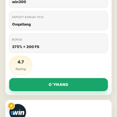
win300
DEPOZIT BONUSI YO’Q
Ovqatlang
BONUS
375% + 200 FS
4.7
Reyting
OʻYNANG
4