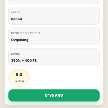
AKSIYA
hobbit
DEPOZIT BONUSI YO’Q
Ovqatlang
BONUS
350% + 400 FS
5.0
Reyting
OʻYNANG