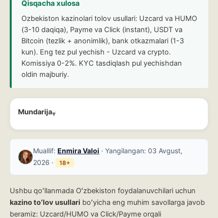
Qisqacha xulosa
Ozbekiston kazinolari tolov usullari: Uzcard va HUMO
(3-10 daqiqa), Payme va Click (instant), USDT va
Bitcoin (tezlik + anonimlik), bank otkazmalari (1-3
kun). Eng tez pul yechish - Uzcard va crypto.
Komissiya 0-2%. KYC tasdiqlash pul yechishdan
oldin majburiy.
Mundarija
Muallif:
Enmira Valoi
· Yangilangan:
03 Avgust,
2026
·
18+
Ushbu qoʻllanmada Oʻzbekiston foydalanuvchilari uchun
kazino toʻlov usullari
boʻyicha eng muhim savollarga javob
beramiz: Uzcard/HUMO va Click/Payme orqali