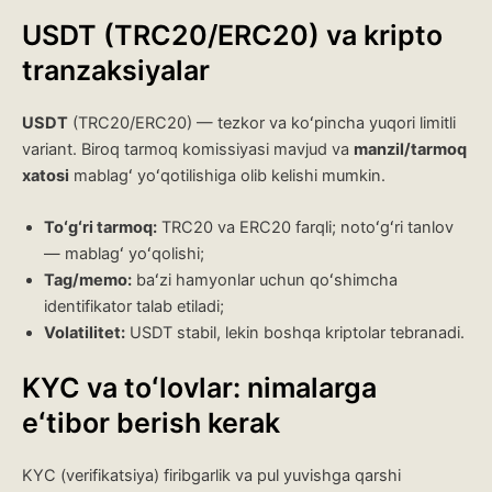
USDT (TRC20/ERC20) va kripto
tranzaksiyalar
USDT
(TRC20/ERC20) — tezkor va koʻpincha yuqori limitli
variant. Biroq tarmoq komissiyasi mavjud va
manzil/tarmoq
xatosi
mablagʻ yoʻqotilishiga olib kelishi mumkin.
Toʻgʻri tarmoq:
TRC20 va ERC20 farqli; notoʻgʻri tanlov
— mablagʻ yoʻqolishi;
Tag/memo:
baʻzi hamyonlar uchun qoʻshimcha
identifikator talab etiladi;
Volatilitet:
USDT stabil, lekin boshqa kriptolar tebranadi.
KYC va toʻlovlar: nimalarga
eʻtibor berish kerak
KYC (verifikatsiya) firibgarlik va pul yuvishga qarshi