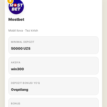
8
Mostbet
Mobil ilova · Tez kirish
MINIMAL DEPOZIT
50000 UZS
AKSIYA
win300
DEPOZIT BONUSI YO’Q
Ovqatlang
BONUS