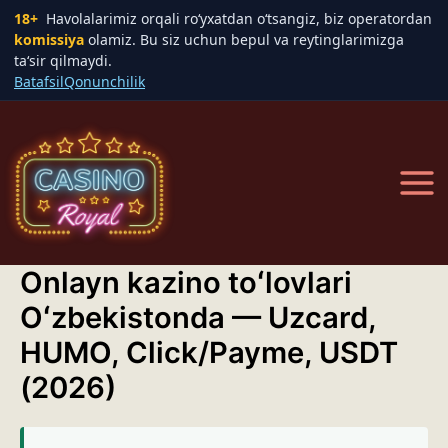
18+
Havolalarimiz orqali ro‘yxatdan o‘tsangiz, biz operatordan
komissiya
olamiz. Bu siz uchun bepul va reytinglarimizga
ta‘sir qilmaydi.
Batafsil
Qonunchilik
Skip
to
content
Main
Men
Onlayn kazino toʻlovlari
Oʻzbekistonda — Uzcard,
HUMO, Click/Payme, USDT
(2026)