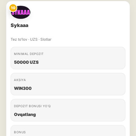
10
Sykaaa
Tez toʻlov · UZS · Slotlar
MINIMAL DEPOZIT
50000 UZS
AKSIYA
WIN300
DEPOZIT BONUSI YO’Q
Ovqatlang
BONUS