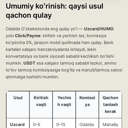
Umumiy koʻrinish: qaysi usul
qachon qulay
Odatda Oʻzbekistonda eng qulay yoʻl —
Uzcard/HUMO
yoki
Click/Payme
: kiritish va yechish tez, komissiya
koʻpincha 0%, jarayon mobil qurilmada ham qulay. Bank
kartalari xalqaro tranzaksiyalarda ishlaydi,
lekin
konvertatsiya va bank siyosati sababli kechikish boʻlishi
mumkin.
USDT
esa xalqaro tarmoq sababli tezkor, ammo
toʻlov
tarmoq komissiyasiga
bogʻliq va manzil/tarmoq xatosi
qimmatga tushishi mumkin.
Usul
Kiritish
Yechis
Komissi
Qachon
vaqti
h vaqti
ya
tanlash
kerak
Uzcard
0–5
0–15
Odatda
Mahalliy