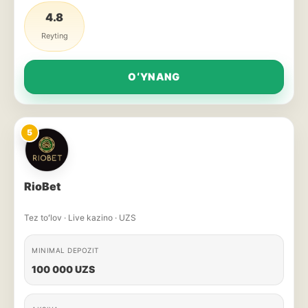
4.8
Reyting
OʻYNANG
5
RioBet
Tez toʻlov · Live kazino · UZS
MINIMAL DEPOZIT
100 000 UZS