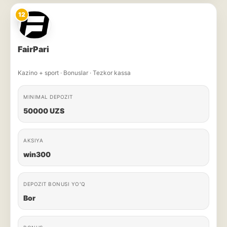
12
FairPari
Kazino + sport · Bonuslar · Tezkor kassa
MINIMAL DEPOZIT
50000 UZS
AKSIYA
win300
DEPOZIT BONUSI YOʻQ
Bor