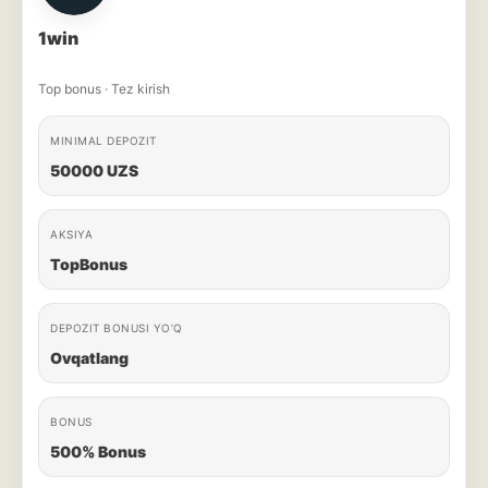
1win
Top bonus · Tez kirish
MINIMAL DEPOZIT
50000 UZS
AKSIYA
TopBonus
DEPOZIT BONUSI YO’Q
Ovqatlang
BONUS
500% Bonus