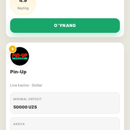
4.9
Reyting
OʻYNANG
3
Pin-Up
Live kazino · Slotlar
MINIMAL DEPOZIT
50000 UZS
AKSIYA