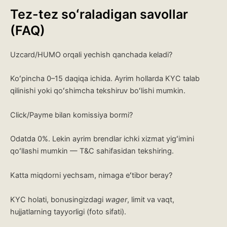
Tez-tez soʻraladigan savollar
(FAQ)
Uzcard/HUMO orqali yechish qanchada keladi?
Koʻpincha 0–15 daqiqa ichida. Ayrim hollarda KYC talab
qilinishi yoki qoʻshimcha tekshiruv boʻlishi mumkin.
Click/Payme bilan komissiya bormi?
Odatda 0%. Lekin ayrim brendlar ichki xizmat yigʻimini
qoʻllashi mumkin — T&C sahifasidan tekshiring.
Katta miqdorni yechsam, nimaga eʻtibor beray?
KYC holati, bonusingizdagi
wager
, limit va vaqt,
hujjatlarning tayyorligi (foto sifati).