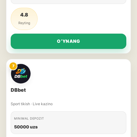
4.8
Reyting
OʻYNANG
7
DBbet
Sport tikish · Live kazino
MINIMAL DEPOZIT
50000 uzs