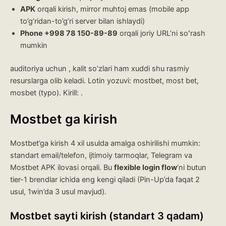
APK
orqali kirish, mirror muhtoj emas (mobile app
to’g’ridan-to’g’ri server bilan ishlaydi)
Phone +998 78 150-89-89
orqali joriy URL’ni soʻrash
mumkin
auditoriya uchun , kalit so’zlari ham xuddi shu rasmiy
resurslarga olib keladi. Lotin yozuvi: mostbet, most bet,
mosbet (typo). Kirill: .
Mostbet ga kirish
Mostbet’ga kirish 4 xil usulda amalga oshirilishi mumkin:
standart email/telefon, ijtimoiy tarmoqlar, Telegram va
Mostbet APK ilovasi orqali. Bu
flexible login flow
‘ni butun
tier-1 brendlar ichida eng kengi qiladi (Pin-Up’da faqat 2
usul, 1win’da 3 usul mavjud).
Mostbet sayti kirish (standart 3 qadam)