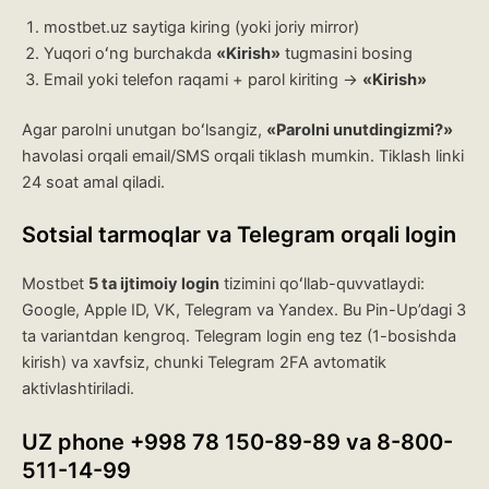
mostbet.uz saytiga kiring (yoki joriy mirror)
Yuqori oʻng burchakda
«Kirish»
tugmasini bosing
Email yoki telefon raqami + parol kiriting →
«Kirish»
Agar parolni unutgan boʻlsangiz,
«Parolni unutdingizmi?»
havolasi orqali email/SMS orqali tiklash mumkin. Tiklash linki
24 soat amal qiladi.
Sotsial tarmoqlar va Telegram orqali login
Mostbet
5 ta ijtimoiy login
tizimini qoʻllab-quvvatlaydi:
Google, Apple ID, VK, Telegram va Yandex. Bu Pin-Up’dagi 3
ta variantdan kengroq. Telegram login eng tez (1-bosishda
kirish) va xavfsiz, chunki Telegram 2FA avtomatik
aktivlashtiriladi.
UZ phone +998 78 150-89-89 va 8-800-
511-14-99