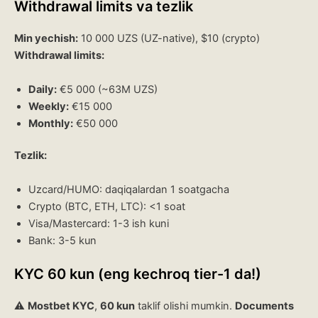
Withdrawal limits va tezlik
Min yechish:
10 000 UZS (UZ-native), $10 (crypto)
Withdrawal limits:
Daily:
€5 000 (~63M UZS)
Weekly:
€15 000
Monthly:
€50 000
Tezlik:
Uzcard/HUMO: daqiqalardan 1 soatgacha
Crypto (BTC, ETH, LTC): <1 soat
Visa/Mastercard: 1-3 ish kuni
Bank: 3-5 kun
KYC 60 kun (eng kechroq tier-1 da!)
⚠️
Mostbet KYC
,
60 kun
taklif olishi mumkin.
Documents