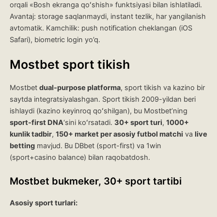
orqali «Bosh ekranga qoʻshish» funktsiyasi bilan ishlatiladi.
Avantaj: storage saqlanmaydi, instant tezlik, har yangilanish
avtomatik. Kamchilik: push notification cheklangan (iOS
Safari), biometric login yo’q.
Mostbet sport tikish
Mostbet
dual-purpose platforma
, sport tikish va kazino bir
saytda integratsiyalashgan. Sport tikish 2009-yildan beri
ishlaydi (kazino keyinroq qoʻshilgan), bu Mostbet’ning
sport-first DNA
‘sini koʻrsatadi.
30+ sport turi
,
1000+
kunlik tadbir
,
150+ market per asosiy futbol matchi
va
live
betting
mavjud. Bu DBbet (sport-first) va 1win
(sport+casino balance) bilan raqobatdosh.
Mostbet bukmeker, 30+ sport tartibi
Asosiy sport turlari: