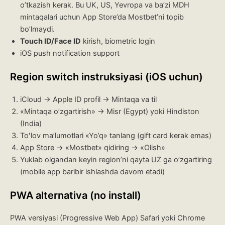
o’tkazish kerak. Bu UK, US, Yevropa va ba’zi MDH
mintaqalari uchun App Store’da Mostbet’ni topib
bo’lmaydi.
Touch ID/Face ID
kirish, biometric login
iOS push notification support
Region switch instruksiyasi (iOS uchun)
iCloud → Apple ID profil → Mintaqa va til
«Mintaqa o’zgartirish» → Misr (Egypt) yoki Hindiston
(India)
Toʻlov ma’lumotlari «Yo’q» tanlang (gift card kerak emas)
App Store → «Mostbet» qidiring → «Olish»
Yuklab olgandan keyin region’ni qayta UZ ga o’zgartiring
(mobile app baribir ishlashda davom etadi)
PWA alternativa (no install)
PWA versiyasi (Progressive Web App) Safari yoki Chrome