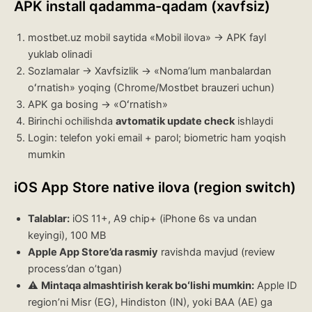
APK install qadamma-qadam (xavfsiz)
mostbet.uz mobil saytida «Mobil ilova» → APK fayl
yuklab olinadi
Sozlamalar → Xavfsizlik → «Nomaʼlum manbalardan
oʻrnatish» yoqing (Chrome/Mostbet brauzeri uchun)
APK ga bosing → «Oʻrnatish»
Birinchi ochilishda
avtomatik update check
ishlaydi
Login: telefon yoki email + parol; biometric ham yoqish
mumkin
iOS App Store native ilova (region switch)
Talablar:
iOS 11+, A9 chip+ (iPhone 6s va undan
keyingi), 100 MB
Apple App Store’da rasmiy
ravishda mavjud (review
process’dan o’tgan)
⚠️
Mintaqa almashtirish kerak boʻlishi mumkin:
Apple ID
region’ni Misr (EG), Hindiston (IN), yoki BAA (AE) ga