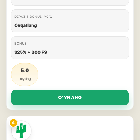
DEPOZIT BONUSI YO’Q
Ovqatlang
BONUS
325% + 200 FS
5.0
Reyting
OʻYNANG
6