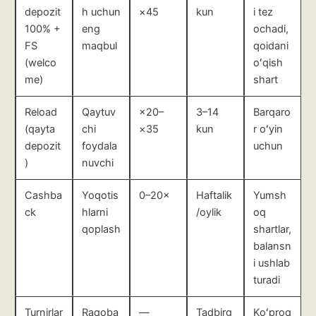
depozit
h uchun
×45
kun
i tez
100% +
eng
ochadi,
FS
maqbul
qoidani
(welco
oʻqish
me)
shart
Reload
Qaytuv
×20–
3–14
Barqaro
(qayta
chi
×35
kun
r oʻyin
depozit
foydala
uchun
)
nuvchi
Cashba
Yoqotis
0–20×
Haftalik
Yumsh
ck
hlarni
/oylik
oq
qoplash
shartlar,
balansn
i ushlab
turadi
Turnirlar
Raqoba
—
Tadbirg
Koʻproq