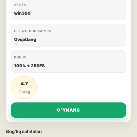
AKSIYA
win300
DEPOZIT BONUSI YOʻQ
Ovqatlang
BONUS
100% + 250FS
4.7
Reyting
OʻYNANG
Bogʻliq sahifalar: