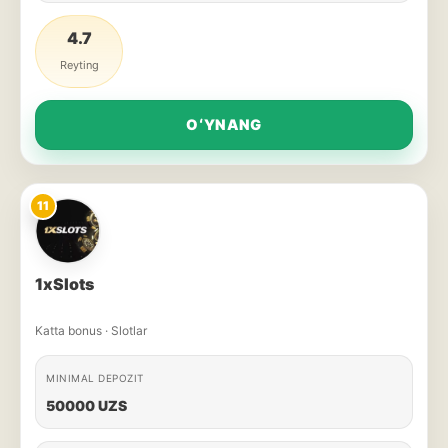
4.7
Reyting
OʻYNANG
11
1xSlots
Katta bonus · Slotlar
MINIMAL DEPOZIT
50000 UZS