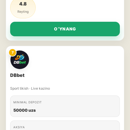
4.8
Reyting
OʻYNANG
7
DBbet
Sport tikish · Live kazino
MINIMAL DEPOZIT
50000 uzs
AKSIYA