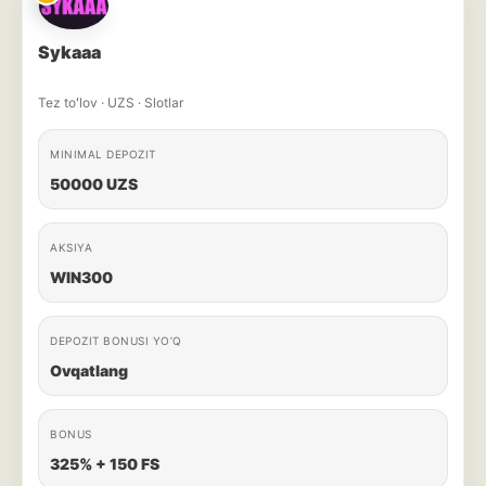
Sykaaa
Tez toʻlov · UZS · Slotlar
MINIMAL DEPOZIT
50000 UZS
AKSIYA
WIN300
DEPOZIT BONUSI YO’Q
Ovqatlang
BONUS
325% + 150 FS