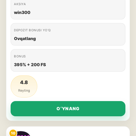
AKSIYA
win300
DEPOZIT BONUSI YO’Q
Ovqatlang
BONUS
395% + 200 FS
4.8
Reyting
OʻYNANG
10