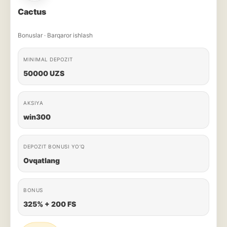
Cactus
Bonuslar · Barqaror ishlash
MINIMAL DEPOZIT
50000 UZS
AKSIYA
win300
DEPOZIT BONUSI YO’Q
Ovqatlang
BONUS
325% + 200 FS