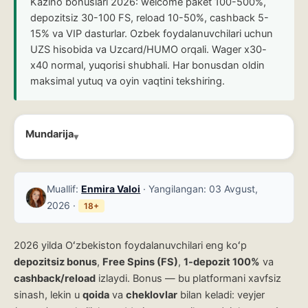
Kazino bonuslari 2026: welcome paket 100-500%,
depozitsiz 30-100 FS, reload 10-50%, cashback 5-
15% va VIP dasturlar. Ozbek foydalanuvchilari uchun
UZS hisobida va Uzcard/HUMO orqali. Wager x30-
x40 normal, yuqorisi shubhali. Har bonusdan oldin
maksimal yutuq va oyin vaqtini tekshiring.
Mundarija
Muallif:
Enmira Valoi
· Yangilangan:
03 Avgust,
2026
·
18+
2026 yilda Oʻzbekiston foydalanuvchilari eng koʻp
depozitsiz bonus
,
Free Spins (FS)
,
1-depozit 100%
va
cashback/reload
izlaydi. Bonus — bu platformani xavfsiz
sinash, lekin u
qoida
va
cheklovlar
bilan keladi: veyjer