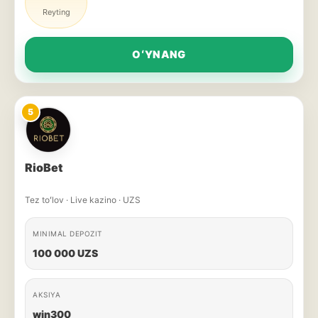
Reyting
OʻYNANG
5
RioBet
Tez toʻlov · Live kazino · UZS
MINIMAL DEPOZIT
100 000 UZS
AKSIYA
win300