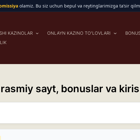
omissiya
olamiz. Bu siz uchun bepul va reytinglarimizga ta‘sir qilm
SHI KAZINOLAR
ONLAYN KAZINO TOʻLOVLARI
BONUS
LIK
rasmiy sayt, bonuslar va kiri