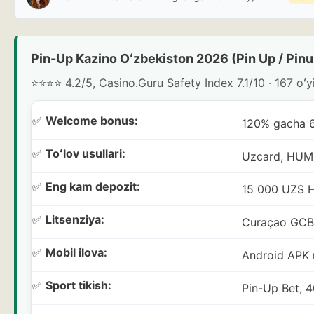
Pin-Up Kazino Oʻzbekiston 2026 (Pin Up / Pinu
⭐⭐⭐⭐ 4.2/5, Casino.Guru Safety Index 7.1/10 · 167 oʻy
✅
Welcome bonus:
120% gacha 6
✅
Toʻlov usullari:
Uzcard, HUMO
✅
Eng kam depozit:
15 000 UZS H
✅
Litsenziya:
Curaçao GCB
✅
Mobil ilova:
Android APK 
✅
Sport tikish:
Pin-Up Bet, 4