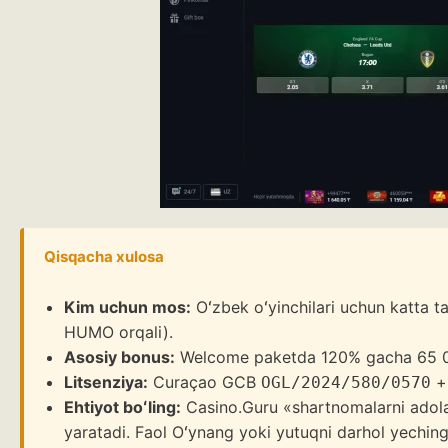
Qisqacha xulosa
Kim uchun mos:
Oʻzbek oʻyinchilari uchun katta t
HUMO orqali).
Asosiy bonus:
Welcome paketda 120% gacha 65 000
Litsenziya:
Curaçao GCB
+ 
OGL/2024/580/0570
Ehtiyot boʻling:
Casino.Guru «shartnomalarni adolat
yaratadi. Faol Oʻynang yoki yutuqni darhol yeching