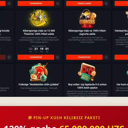
🎁 PIN-UP XUSH KELIBSIZ PAKETI