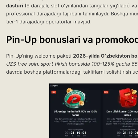
dasturi
(9 darajali, slot oʻyinlaridan tangalar yigʻiladi) v
professional darajadagi tajribani taʼminlaydi. Boshqa muq
tier-1 darajadagi operatorlar mavjud.
Pin-Up bonuslari va promoko
Pin-Up’ning welcome paketi
2026-yilda Oʻzbekiston bozo
UZS free spin, sport tikish bonusida 100-125% gacha 6
davrda boshqa platformalardagi takliflarni solishtirish 