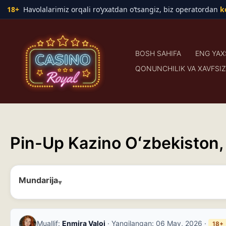
18+
Havolalarimiz orqali ro‘yxatdan o‘tsangiz, biz operatordan
k
Skip
to
content
BOSH SAHIFA
ENG YAX
QONUNCHILIK VA XAVFSIZ
Pin-Up Kazino Oʻzbekiston, 
Mundarija
Muallif:
Enmira Valoi
· Yangilangan:
06 May, 2026
·
18+