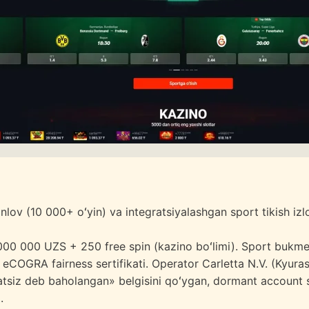
anlov (10 000+ oʻyin) va integratsiyalashgan sport tikish 
 000 UZS + 250 free spin (kazino boʻlimi). Sport bukme
eCOGRA fairness sertifikati. Operator Carletta N.V. (Kyuras
siz deb baholangan» belgisini qoʻygan, dormant account si
.