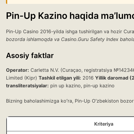
Pin-Up Kazino haqida ma’lum
Pin-Up Casino 2016-yilda ishga tushirilgan va hozir Cu
bozorda ishlamoqda va Casino.Guru Safety Index baholash
Asosiy faktlar
Operator:
Carletta N.V. (Curaçao, registratsiya №1423
Limited (Kipr)
Tashkil etilgan yili:
2016
Yillik daromad (
transliteratsiyalar:
pin up kazino, pin-up kazino
Bizning baholashimizga koʻra, Pin-Up Oʻzbekiston bozorid
Kriteriya