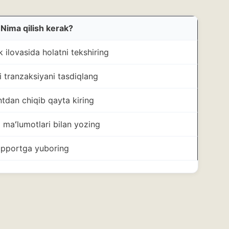
Nima qilish kerak?
ilovasida holatni tekshiring
i tranzaksiyani tasdiqlang
tdan chiqib qayta kiring
 maʻlumotlari bilan yozing
supportga yuboring