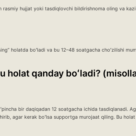
 rasmiy hujjat yoki tasdiqlovchi bildirishnoma oling va kaz
ing” holatda boʻladi va bu 12–48 soatgacha choʻzilishi mum
 holat qanday boʻladi? (misolla
koʻpincha bir daqiqadan 12 soatgacha ichida tasdiqlanadi. 
hirib, agar kerak boʻlsa supportga murojaat qiling. Bu holat