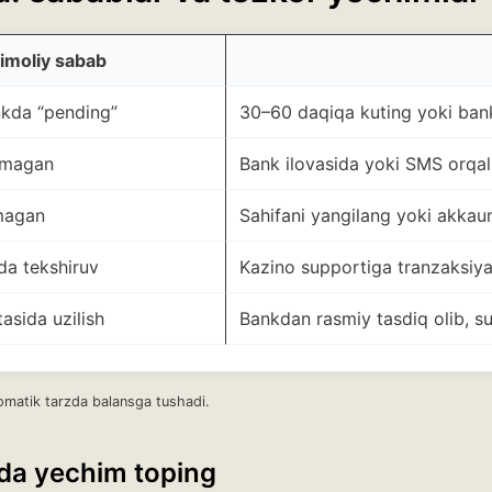
imoliy sabab
nkda “pending”
30–60 daqiqa kuting yoki bank 
anmagan
Bank ilovasida yoki SMS orqal
magan
Sahifani yangilang yoki akkaun
da tekshiruv
Kazino supportiga tranzaksiya
asida uzilish
Bankdan rasmiy tasdiq olib, 
omatik tarzda balansga tushadi.
kda yechim toping