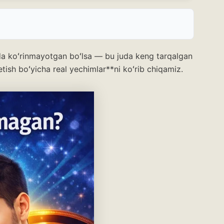
izda koʻrinmayotgan boʻlsa — bu juda keng tarqalgan
ish boʻyicha real yechimlar**ni koʻrib chiqamiz.