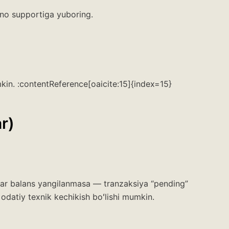
ino supportiga yuboring.
kin. :contentReference[oaicite:15]{index=15}
r)
Agar balans yangilanmasa — tranzaksiya “pending”
 odatiy texnik kechikish boʻlishi mumkin.