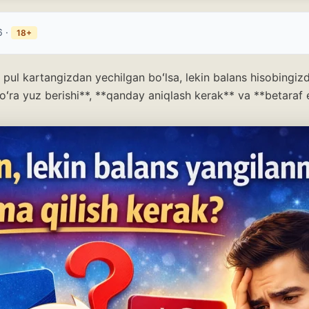
6
·
18+
z, pul kartangizdan yechilgan boʻlsa, lekin balans hisobing
a yuz berishi**, **qanday aniqlash kerak** va **betaraf et