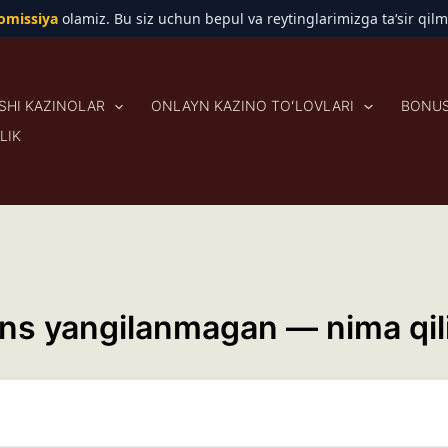
omissiya
olamiz. Bu siz uchun bepul va reytinglarimizga ta‘sir qilm
SHI KAZINOLAR
ONLAYN KAZINO TOʻLOVLARI
BONUS
LIK
lans yangilanmagan — nima qil