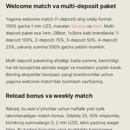
Welcome match va multi-deposit paket
Yagona welcome match (1-depozit) eng oddiy format:
100% gacha 1 mln UZS, masalan
Vavada
va
Kent
. Multi-
deposit paket esa 1win, DBbet, 1xSlots kabi brendlarda: 1-
depozit 100%, 2-depozit 75%, 3-depozit 50%, 4-depozit
25%, yakuniy summa 500% gacha yetishi mumkin.
Multi-deposit paketning afzalligi: katta summa, kamchiligi:
har bir bosqichda alohida wager va muddatni yopish kerak.
Bizning ekspertlar tavsiyasi: yangi boshlovchilar uchun
yagona welcome match’dan boshlash xavfsizroq.
Reload bonus va weekly match
Reload, bu eski oʻyinchilar uchun haftalik yoki oylik
takrorlanadigan match bonus. Odatda 25, 50% miqdorida,
kichikroq summalarga (1, 2 mln UZS), lekin pastroq wager
bilan. Bu turdagi bonuslar uzoq muddatda barqarorroq