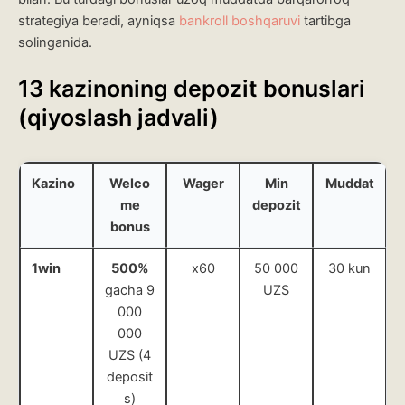
strategiya beradi, ayniqsa
bankroll boshqaruvi
tartibga
solinganida.
13 kazinoning depozit bonuslari
(qiyoslash jadvali)
Kazino
Welco
Wager
Min
Muddat
me
depozit
bonus
1win
500%
x60
50 000
30 kun
gacha 9
UZS
000
000
UZS (4
deposit
s)