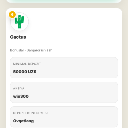
6
Cactus
Bonuslar · Barqaror ishlash
MINIMAL DEPOZIT
50000 UZS
AKSIYA
win300
DEPOZIT BONUSI YO’Q
Ovqatlang