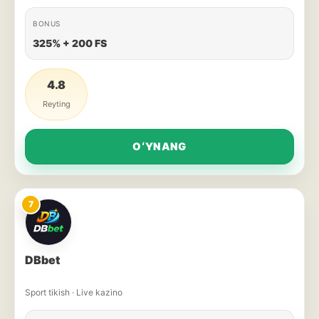
BONUS
325% + 200 FS
4.8
Reyting
OʻYNANG
7
DBbet
Sport tikish · Live kazino