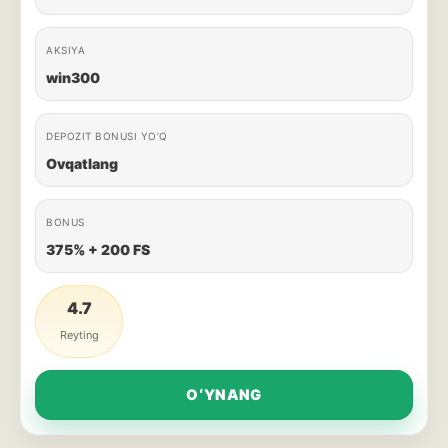
AKSIYA
win300
DEPOZIT BONUSI YO’Q
Ovqatlang
BONUS
375% + 200 FS
4.7
Reyting
OʻYNANG