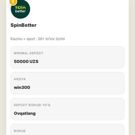
2
SpinBetter
Kazino + sport · 36+ toʻlov tizimi
MINIMAL DEPOZIT
50000 UZS
AKSIYA
win300
DEPOZIT BONUSI YO’Q
Ovqatlang
BONUS