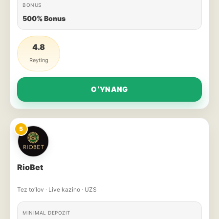
BONUS
500% Bonus
4.8
Reyting
OʻYNANG
5
RioBet
Tez toʻlov · Live kazino · UZS
MINIMAL DEPOZIT