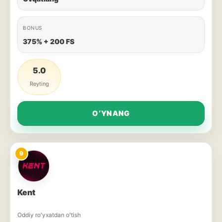
BONUS
375% + 200 FS
5.0
Reyting
OʻYNANG
9
Kent
Oddiy roʻyxatdan oʻtish