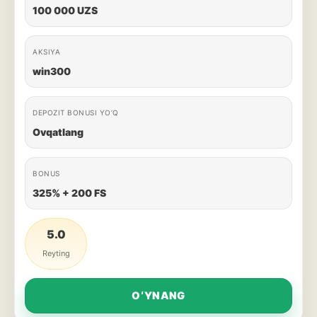
100 000 UZS
AKSIYA
win300
DEPOZIT BONUSI YO’Q
Ovqatlang
BONUS
325% + 200 FS
5.0
Reyting
OʻYNANG