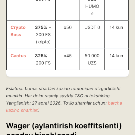
HUMO
⭐
Crypto
375%
+
x50
USDT 0
14 kun
Boss
200 FS
(kripto)
Cactus
325%
+
x45
50 000
14 kun
200 FS
UZS
Eslatma: bonus shartlari kazino tomonidan oʻzgartirilishi
mumkin. Har doim rasmiy saytda T&C ni tekshiring.
Yangilanish: 27 aprel 2026. Toʻliq sharhlar uchun:
barcha
kazino sharhlari
.
Wager (aylantirish koeffitsienti)