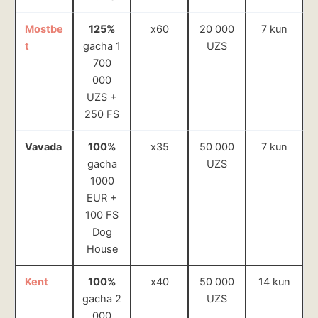
Mostbe
125%
x60
20 000
7 kun
t
gacha 1
UZS
700
000
UZS +
250 FS
Vavada
100%
x35
50 000
7 kun
gacha
UZS
1000
EUR +
100 FS
Dog
House
Kent
100%
x40
50 000
14 kun
gacha 2
UZS
000