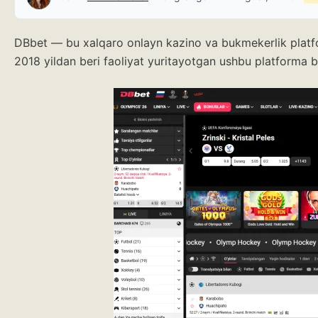
DBbet — bu xalqaro onlayn kazino va bukmekerlik platformas
2018 yildan beri faoliyat yuritayotgan ushbu platforma 