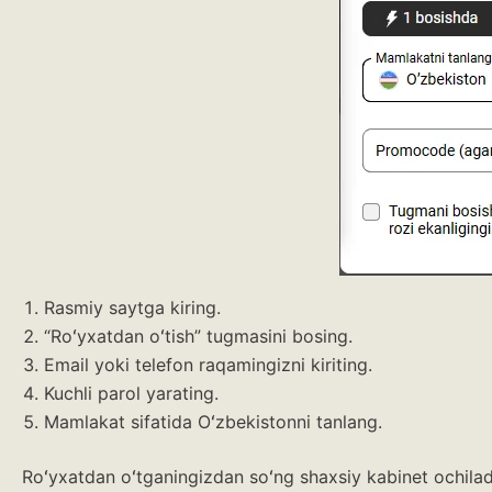
Rasmiy saytga kiring.
“Roʻyxatdan oʻtish” tugmasini bosing.
Email yoki telefon raqamingizni kiriting.
Kuchli parol yarating.
Mamlakat sifatida Oʻzbekistonni tanlang.
Roʻyxatdan oʻtganingizdan soʻng shaxsiy kabinet ochiladi