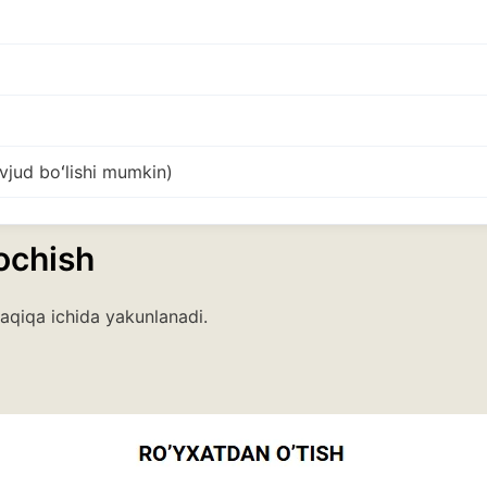
vjud boʻlishi mumkin)
ochish
aqiqa ichida yakunlanadi.