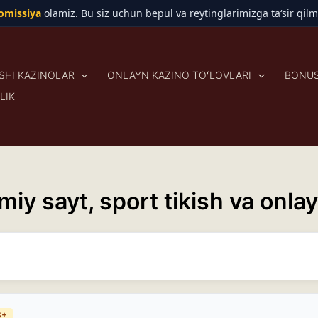
omissiya
olamiz. Bu siz uchun bepul va reytinglarimizga ta‘sir qilm
SHI KAZINOLAR
ONLAYN KAZINO TOʻLOVLARI
BONUS
LIK
y sayt, sport tikish va onla
8+