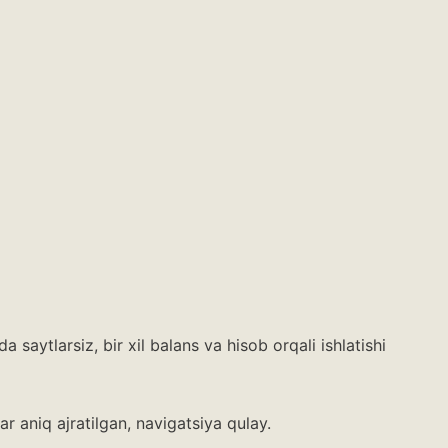
 saytlarsiz, bir xil balans va hisob orqali ishlatishi
ar aniq ajratilgan, navigatsiya qulay.