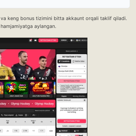
a keng bonus tizimini bitta akkaunt orqali taklif qiladi.
al hamjamiyatga aylangan.