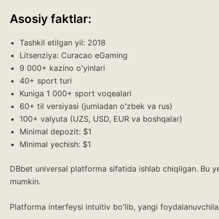
Asosiy faktlar:
Tashkil etilgan yil: 2018
Litsenziya: Curacao eGaming
9 000+ kazino oʻyinlari
40+ sport turi
Kuniga 1 000+ sport voqealari
60+ til versiyasi (jumladan oʻzbek va rus)
100+ valyuta (UZS, USD, EUR va boshqalar)
Minimal depozit: $1
Minimal yechish: $1
DBbet universal platforma sifatida ishlab chiqilgan. Bu yer
mumkin.
Platforma interfeysi intuitiv boʻlib, yangi foydalanuvchil