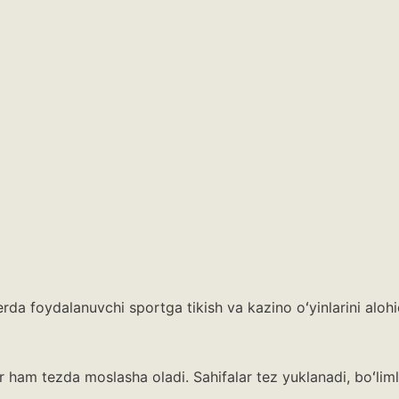
da foydalanuvchi sportga tikish va kazino oʻyinlarini alohida
ar ham tezda moslasha oladi. Sahifalar tez yuklanadi, boʻliml