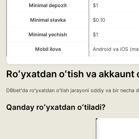
Minimal depozit
$1
Minimal stavka
$0.10
Minimal yechish
$1
Mobil ilova
Android va iOS (ma
Roʻyxatdan oʻtish va akkaunt 
DBbetʻda roʻyxatdan oʻtish jarayoni oddiy va bir necha d
Qanday roʻyxatdan oʻtiladi?