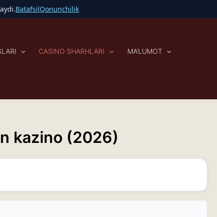
aydi.
Batafsil
Qonunchilik
LARI
CASINO SHARHLARI
MA’LUMOT
yn kazino (2026)