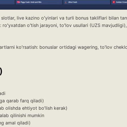
otlar, live kazino oʻyinlari va turli bonus takliflari bilan 
 roʻyxatdan oʻtish jarayoni, toʻlov usullari (UZS mavjudligi
tlarni koʻrsatish: bonuslar ortidagi wagering, toʻlov cheklo
)
adi
ga qarab farq qiladi)
b olishda ehtiyot boʻlish kerak)
alab qilinishi mumkin
ng amal qiladi)