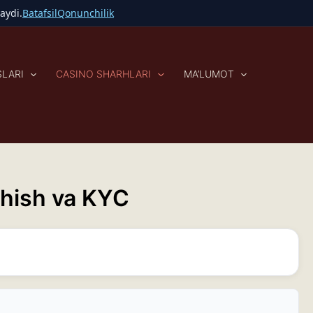
aydi.
Batafsil
Qonunchilik
LARI
CASINO SHARHLARI
MA’LUMOT
chish va KYC