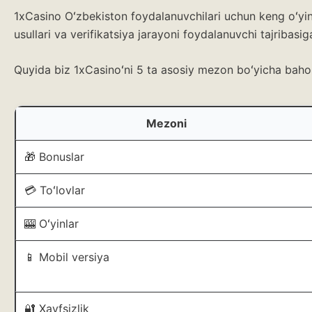
1xCasino Oʻzbekiston foydalanuvchilari uchun keng oʻyin ta
usullari va verifikatsiya jarayoni foydalanuvchi tajribasiga
Quyida biz 1xCasinoʻni 5 ta asosiy mezon boʻyicha baho
Mezoni
🎁 Bonuslar
💳 Toʻlovlar
🎰 Oʻyinlar
📱 Mobil versiya
🔐 Xavfsizlik