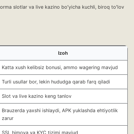
orma slotlar va live kazino boʻyicha kuchli, biroq toʻlov
Izoh
Katta xush kelibsiz bonusi, ammo wagering mavjud
Turli usullar bor, lekin hududga qarab farq qiladi
Slot va live kazino keng tanlov
Brauzerda yaxshi ishlaydi, APK yuklashda ehtiyotlik
zarur
SSL himoya va KYC tizimi mavjud