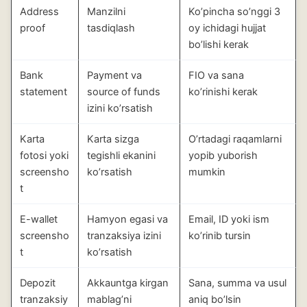
Address
Manzilni
Ko’pincha so’nggi 3
proof
tasdiqlash
oy ichidagi hujjat
bo’lishi kerak
Bank
Payment va
FIO va sana
statement
source of funds
ko’rinishi kerak
izini ko’rsatish
Karta
Karta sizga
O’rtadagi raqamlarni
fotosi yoki
tegishli ekanini
yopib yuborish
screensho
ko’rsatish
mumkin
t
E-wallet
Hamyon egasi va
Email, ID yoki ism
screensho
tranzaksiya izini
ko’rinib tursin
t
ko’rsatish
Depozit
Akkauntga kirgan
Sana, summa va usul
tranzaksiy
mablag’ni
aniq bo’lsin