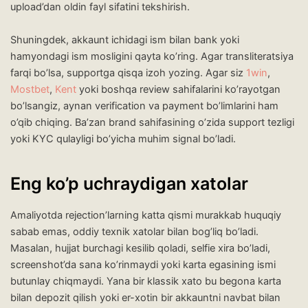
upload’dan oldin fayl sifatini tekshirish.
Shuningdek, akkaunt ichidagi ism bilan bank yoki
hamyondagi ism mosligini qayta ko’ring. Agar transliteratsiya
farqi bo’lsa, supportga qisqa izoh yozing. Agar siz
1win
,
Mostbet
,
Kent
yoki boshqa review sahifalarini ko’rayotgan
bo’lsangiz, aynan verification va payment bo’limlarini ham
o’qib chiqing. Ba’zan brand sahifasining o’zida support tezligi
yoki KYC qulayligi bo’yicha muhim signal bo’ladi.
Eng ko’p uchraydigan xatolar
Amaliyotda rejection’larning katta qismi murakkab huquqiy
sabab emas, oddiy texnik xatolar bilan bog’liq bo’ladi.
Masalan, hujjat burchagi kesilib qoladi, selfie xira bo’ladi,
screenshot’da sana ko’rinmaydi yoki karta egasining ismi
butunlay chiqmaydi. Yana bir klassik xato bu begona karta
bilan depozit qilish yoki er-xotin bir akkauntni navbat bilan