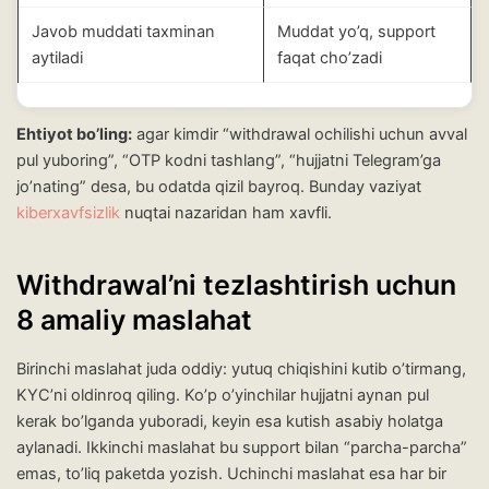
Javob muddati taxminan
Muddat yo’q, support
aytiladi
faqat cho’zadi
Ehtiyot bo’ling:
agar kimdir “withdrawal ochilishi uchun avval
pul yuboring”, “OTP kodni tashlang”, “hujjatni Telegram’ga
jo’nating” desa, bu odatda qizil bayroq. Bunday vaziyat
kiberxavfsizlik
nuqtai nazaridan ham xavfli.
Withdrawal’ni tezlashtirish uchun
8 amaliy maslahat
Birinchi maslahat juda oddiy: yutuq chiqishini kutib o’tirmang,
KYC’ni oldinroq qiling. Ko’p o’yinchilar hujjatni aynan pul
kerak bo’lganda yuboradi, keyin esa kutish asabiy holatga
aylanadi. Ikkinchi maslahat bu support bilan “parcha-parcha”
emas, to’liq paketda yozish. Uchinchi maslahat esa har bir