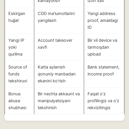
kamaytirish
izoh xati
Eskirgan
CDD ma’lumotlarini
Yangi address
hujjat
yangilash
proof, amaldagi
ID
Yangi IP
Account takeover
Bir xil device va
yoki
xavfi
tarmoqdan
qurilma
upload
Source of
Katta aylanish
Bank statement,
funds
qonuniy manbadan
income proof
tekshiruvi
ekanini ko’rish
Bonus
Bir nechta akkaunt va
Faqat o’z
abuse
manipulyatsiyani
profilingiz va o’z
shubhasi
tekshirish
rekvizitingiz