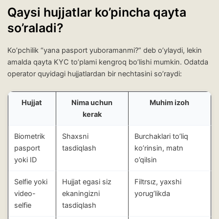
Qaysi hujjatlar ko’pincha qayta
so’raladi?
Ko’pchilik “yana pasport yuboramanmi?” deb o’ylaydi, lekin
amalda qayta KYC to’plami kengroq bo’lishi mumkin. Odatda
operator quyidagi hujjatlardan bir nechtasini so’raydi:
Hujjat
Nima uchun
Muhim izoh
kerak
Biometrik
Shaxsni
Burchaklari to’liq
pasport
tasdiqlash
ko’rinsin, matn
yoki ID
o’qilsin
Selfie yoki
Hujjat egasi siz
Filtrsız, yaxshi
video-
ekaningizni
yorug’likda
selfie
tasdiqlash