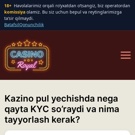
18+
Havolalarimiz orqali ro‘yxatdan o‘tsangiz, biz operatordan
komissiya
olamiz. Bu siz uchun bepul va reytinglarimizga
ta‘sir qilmaydi.
Batafsil
Qonunchilik
Skip
to
content
Main
Men
Kazino pul yechishda nega
qayta KYC so’raydi va nima
tayyorlash kerak?