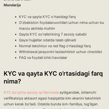
Mundarija
KYC va qayta KYC o’rtasidagi farq
O’zbekiston foydalanuvchilari uchun nima uchun bu
mavzu alohida muhim
Qayta KYC so’ralishining 7 asosiy sababi
Qaysi hujjatlar odatda talab qilinadi
Normal tekshiruv va red flag o’rtasidagi farq
Withdrawal jarayonini tezlashtirish uchun checklist
FAQ va foydali ichki havolalar
KYC va qayta KYC o’rtasidagi farq
nima?
KYC bo’yicha asosiy qo’llanmada
aytilganidek, birlamchi
verifikatsiya akkaunt egasi haqiqatda kim ekanini tekshirish
uchun kerak bo’ladi. Odatda bunda ism-familiya, tug’ilgan