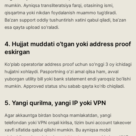
mumkin. Ayniqsa transliteratsiya farqi, otasining ismi,
qisqartma yoki nikdan foydalanish muammo tug’diradi.
Ba’zan support oddiy tushuntirish xatini qabul qiladi, ba’zan
esa qayta upload so’raladi.
4. Hujjat muddati o’tgan yoki address proof
eskirgan
Ko’plab operatorlar address proof uchun so’nggi 3 oy ichidagi
hujjatni xohlaydi. Pasportning o’zi amal qilsa ham, avval
yuborgan utility bill yoki bank statement endi yaroqsiz bo’lishi
mumkin. Approved status shu sabab qayta ko’rib chiqiladi.
5. Yangi qurilma, yangi IP yoki VPN
Agar akkauntga birdan boshqa mamlakatdan, yangi
telefondan yoki VPN orqali kirilsa, tizim buni account takeover
xavfi sifatida qabul qilishi mumkin. Bu ayniqsa mobil