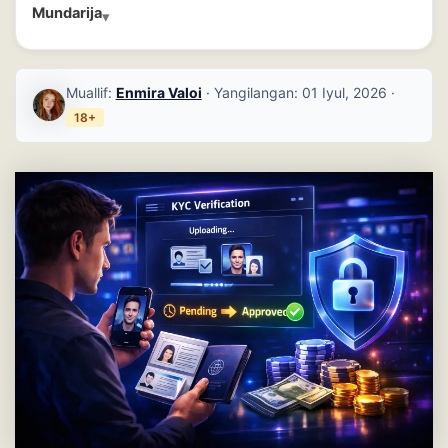
Mundarija
Muallif:
Enmira Valoi
· Yangilangan:
01 Iyul, 2026
·
18+