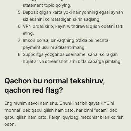
statement topib qo’ying.
Depozit qilgan karta yoki hamyonning egasi aynan
siz ekanini ko’rsatadigan skrin saqlang.
VPN orqali kirib, keyin withdrawal qilish odatini tark
eting.
Imkon bo’lsa, bir vaqtning o’zida bir nechta
payment usulini aralashtirmang.
Supportga yozganda username, sana, so’ralgan
hujjatlar va screenshot’larni bitta xabarga jamlang.
Qachon bu normal tekshiruv,
qachon red flag?
Eng muhim savol ham shu. Chunki har bir qayta KYC’ni
“normal” deb qabul qilish ham xato, har birini “scam” deb
qabul qilish ham xato. Farqni quyidagi mezonlar bilan ko’rish
oson.