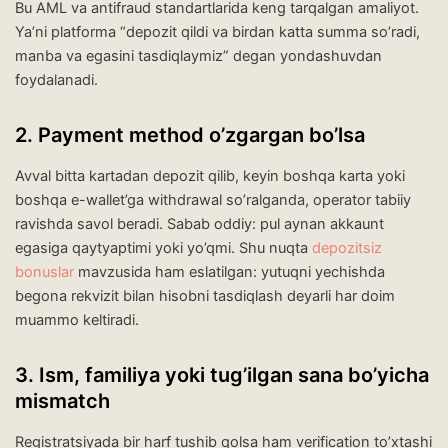
Bu AML va antifraud standartlarida keng tarqalgan amaliyot.
Ya’ni platforma “depozit qildi va birdan katta summa so’radi,
manba va egasini tasdiqlaymiz” degan yondashuvdan
foydalanadi.
2. Payment method o’zgargan bo’lsa
Avval bitta kartadan depozit qilib, keyin boshqa karta yoki
boshqa e-wallet’ga withdrawal so’ralganda, operator tabiiy
ravishda savol beradi. Sabab oddiy: pul aynan akkaunt
egasiga qaytyaptimi yoki yo’qmi. Shu nuqta
depozitsiz
bonuslar
mavzusida ham eslatilgan: yutuqni yechishda
begona rekvizit bilan hisobni tasdiqlash deyarli har doim
muammo keltiradi.
3. Ism, familiya yoki tug’ilgan sana bo’yicha
mismatch
Registratsiyada bir harf tushib qolsa ham verification to’xtashi