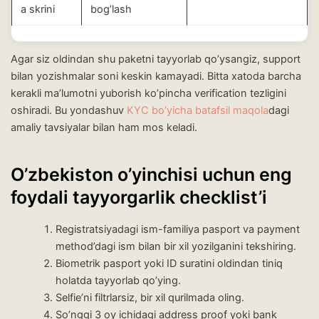
a skrini
bog’lash
Agar siz oldindan shu paketni tayyorlab qo’ysangiz, support
bilan yozishmalar soni keskin kamayadi. Bitta xatoda barcha
kerakli ma’lumotni yuborish ko’pincha verification tezligini
oshiradi. Bu yondashuv
KYC bo’yicha batafsil maqola
dagi
amaliy tavsiyalar bilan ham mos keladi.
O’zbekiston o’yinchisi uchun eng
foydali tayyorgarlik checklist’i
Registratsiyadagi ism-familiya pasport va payment
method’dagi ism bilan bir xil yozilganini tekshiring.
Biometrik pasport yoki ID suratini oldindan tiniq
holatda tayyorlab qo’ying.
Selfie’ni filtrlarsiz, bir xil qurilmada oling.
So’nggi 3 oy ichidagi address proof yoki bank