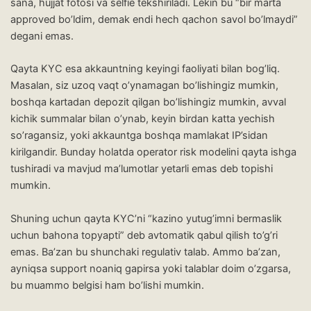
sana, hujjat fotosi va selfie tekshiriladi. Lekin bu “bir marta
approved bo’ldim, demak endi hech qachon savol bo’lmaydi”
degani emas.
Qayta KYC esa akkauntning keyingi faoliyati bilan bog’liq.
Masalan, siz uzoq vaqt o’ynamagan bo’lishingiz mumkin,
boshqa kartadan depozit qilgan bo’lishingiz mumkin, avval
kichik summalar bilan o’ynab, keyin birdan katta yechish
so’ragansiz, yoki akkauntga boshqa mamlakat IP’sidan
kirilgandir. Bunday holatda operator risk modelini qayta ishga
tushiradi va mavjud ma’lumotlar yetarli emas deb topishi
mumkin.
Shuning uchun qayta KYC’ni “kazino yutug’imni bermaslik
uchun bahona topyapti” deb avtomatik qabul qilish to’g’ri
emas. Ba’zan bu shunchaki regulativ talab. Ammo ba’zan,
ayniqsa support noaniq gapirsa yoki talablar doim o’zgarsa,
bu muammo belgisi ham bo’lishi mumkin.