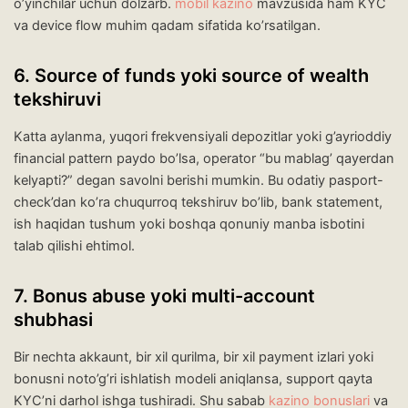
o’yinchilar uchun dolzarb.
mobil kazino
mavzusida ham KYC
va device flow muhim qadam sifatida ko’rsatilgan.
6. Source of funds yoki source of wealth
tekshiruvi
Katta aylanma, yuqori frekvensiyali depozitlar yoki g’ayrioddiy
financial pattern paydo bo’lsa, operator “bu mablag’ qayerdan
kelyapti?” degan savolni berishi mumkin. Bu odatiy pasport-
check’dan ko’ra chuqurroq tekshiruv bo’lib, bank statement,
ish haqidan tushum yoki boshqa qonuniy manba isbotini
talab qilishi ehtimol.
7. Bonus abuse yoki multi-account
shubhasi
Bir nechta akkaunt, bir xil qurilma, bir xil payment izlari yoki
bonusni noto’g’ri ishlatish modeli aniqlansa, support qayta
KYC’ni darhol ishga tushiradi. Shu sabab
kazino bonuslari
va