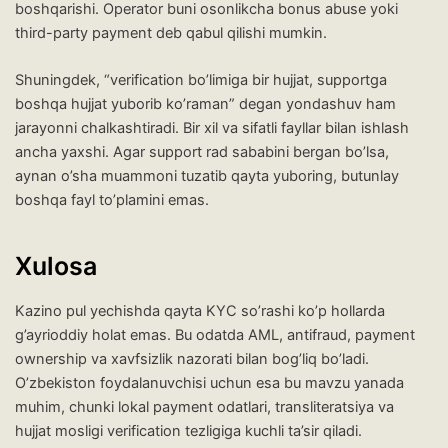
boshqarishi. Operator buni osonlikcha bonus abuse yoki
third-party payment deb qabul qilishi mumkin.
Shuningdek, “verification bo’limiga bir hujjat, supportga
boshqa hujjat yuborib ko’raman” degan yondashuv ham
jarayonni chalkashtiradi. Bir xil va sifatli fayllar bilan ishlash
ancha yaxshi. Agar support rad sababini bergan bo’lsa,
aynan o’sha muammoni tuzatib qayta yuboring, butunlay
boshqa fayl to’plamini emas.
Xulosa
Kazino pul yechishda qayta KYC so’rashi ko’p hollarda
g’ayrioddiy holat emas. Bu odatda AML, antifraud, payment
ownership va xavfsizlik nazorati bilan bog’liq bo’ladi.
O’zbekiston foydalanuvchisi uchun esa bu mavzu yanada
muhim, chunki lokal payment odatlari, transliteratsiya va
hujjat mosligi verification tezligiga kuchli ta’sir qiladi.