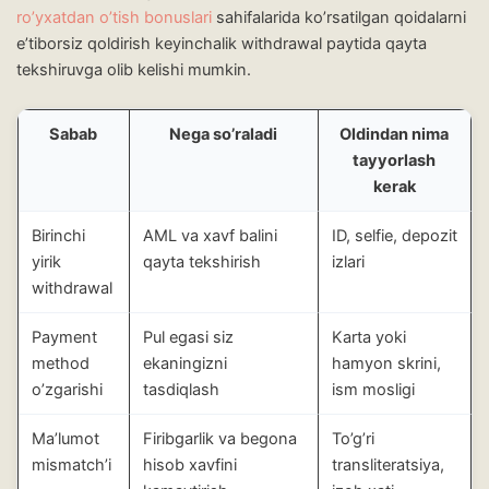
ro’yxatdan o’tish bonuslari
sahifalarida ko’rsatilgan qoidalarni
e’tiborsiz qoldirish keyinchalik withdrawal paytida qayta
tekshiruvga olib kelishi mumkin.
Sabab
Nega so’raladi
Oldindan nima
tayyorlash
kerak
Birinchi
AML va xavf balini
ID, selfie, depozit
yirik
qayta tekshirish
izlari
withdrawal
Payment
Pul egasi siz
Karta yoki
method
ekaningizni
hamyon skrini,
o’zgarishi
tasdiqlash
ism mosligi
Ma’lumot
Firibgarlik va begona
To’g’ri
mismatch’i
hisob xavfini
transliteratsiya,