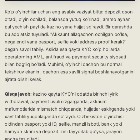
Ko’p o’yinchilar uchun eng asabiy vaziyat bitta: depozit oson
o’tadi, o’yin ochiladi, balansda yutuq ko’rinadi, ammo aynan
pul yechish paytida kazino yana hujjat so’raydi. Bir qarashda
bu adolatsiz tuyuladi. “Akkaunt allaqachon ochilgan bo’lsa,
nega endi yana pasport, selfie yoki address proof kerak?”
degan savol tabiiy. Aslida esa qayta KYC ko’p hollarda
operatorning AML, antifraud va payment security siyosati
bilan bog’liq bo’ladi. Muhimi, o’yinchi qachon bu normal
tekshiruv ekanini, qachon esa xavfli signal boshlanayotganini
ajrata olishi kerak.
Qisqa javob:
kazino qayta KYC’ni odatda birinchi yirik
withdrawal, payment usuli o’zgarganda, akkaunt
ma’lumotlarida mismatch chiqqanda, hujjatlar eskirganda yoki
xavf tahlili yuqorilaganda so’raydi. O’zbekiston o’yinchisi
oldindan pasport yoki ID, selfie, manzil isboti, bank yoki
hamyon skrini va depozit izini tayyorlab qo’ysa, jarayon
ancha tez o’tadi.