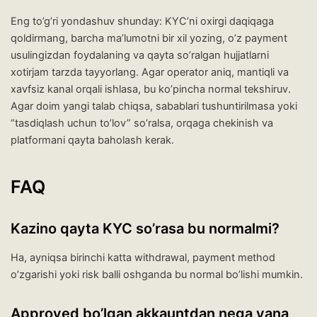
Eng to’g’ri yondashuv shunday: KYC’ni oxirgi daqiqaga
qoldirmang, barcha ma’lumotni bir xil yozing, o’z payment
usulingizdan foydalaning va qayta so’ralgan hujjatlarni
xotirjam tarzda tayyorlang. Agar operator aniq, mantiqli va
xavfsiz kanal orqali ishlasa, bu ko’pincha normal tekshiruv.
Agar doim yangi talab chiqsa, sabablari tushuntirilmasa yoki
“tasdiqlash uchun to’lov” so’ralsa, orqaga chekinish va
platformani qayta baholash kerak.
FAQ
Kazino qayta KYC so’rasa bu normalmi?
Ha, ayniqsa birinchi katta withdrawal, payment method
o’zgarishi yoki risk balli oshganda bu normal bo’lishi mumkin.
Approved bo’lgan akkauntdan nega yana