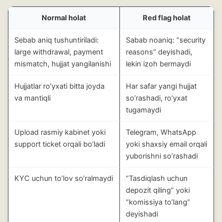
Normal holat
Red flag holat
Sebab aniq tushuntiriladi:
Sabab noaniq: “security
large withdrawal, payment
reasons” deyishadi,
mismatch, hujjat yangilanishi
lekin izoh bermaydi
Hujjatlar ro’yxati bitta joyda
Har safar yangi hujjat
va mantiqli
so’rashadi, ro’yxat
tugamaydi
Upload rasmiy kabinet yoki
Telegram, WhatsApp
support ticket orqali bo’ladi
yoki shaxsiy email orqali
yuborishni so’rashadi
KYC uchun to’lov so’ralmaydi
“Tasdiqlash uchun
depozit qiling” yoki
“komissiya to’lang”
deyishadi