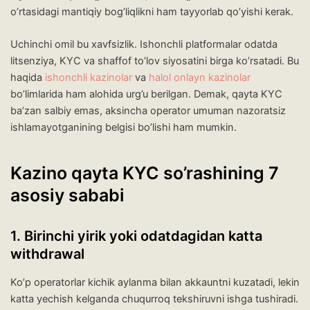
o’rtasidagi mantiqiy bog’liqlikni ham tayyorlab qo’yishi kerak.
Uchinchi omil bu xavfsizlik. Ishonchli platformalar odatda
litsenziya, KYC va shaffof to’lov siyosatini birga ko’rsatadi. Bu
haqida
ishonchli kazinolar
va
halol onlayn kazinolar
bo’limlarida ham alohida urg’u berilgan. Demak, qayta KYC
ba’zan salbiy emas, aksincha operator umuman nazoratsiz
ishlamayotganining belgisi bo’lishi ham mumkin.
Kazino qayta KYC so’rashining 7
asosiy sababi
1. Birinchi yirik yoki odatdagidan katta
withdrawal
Ko’p operatorlar kichik aylanma bilan akkauntni kuzatadi, lekin
katta yechish kelganda chuqurroq tekshiruvni ishga tushiradi.