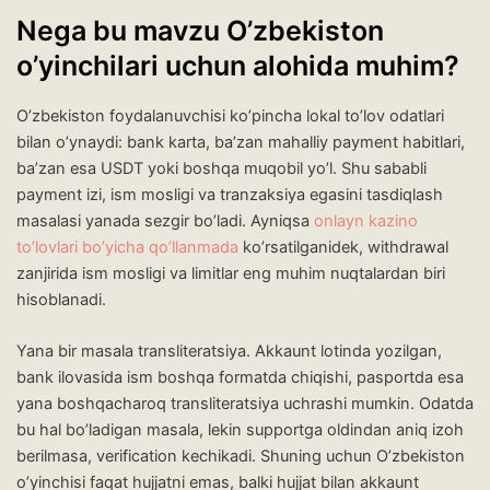
Nega bu mavzu O’zbekiston
o’yinchilari uchun alohida muhim?
O’zbekiston foydalanuvchisi ko’pincha lokal to’lov odatlari
bilan o’ynaydi: bank karta, ba’zan mahalliy payment habitlari,
ba’zan esa USDT yoki boshqa muqobil yo’l. Shu sababli
payment izi, ism mosligi va tranzaksiya egasini tasdiqlash
masalasi yanada sezgir bo’ladi. Ayniqsa
onlayn kazino
to’lovlari bo’yicha qo’llanmada
ko’rsatilganidek, withdrawal
zanjirida ism mosligi va limitlar eng muhim nuqtalardan biri
hisoblanadi.
Yana bir masala transliteratsiya. Akkaunt lotinda yozilgan,
bank ilovasida ism boshqa formatda chiqishi, pasportda esa
yana boshqacharoq transliteratsiya uchrashi mumkin. Odatda
bu hal bo’ladigan masala, lekin supportga oldindan aniq izoh
berilmasa, verification kechikadi. Shuning uchun O’zbekiston
o’yinchisi faqat hujjatni emas, balki hujjat bilan akkaunt