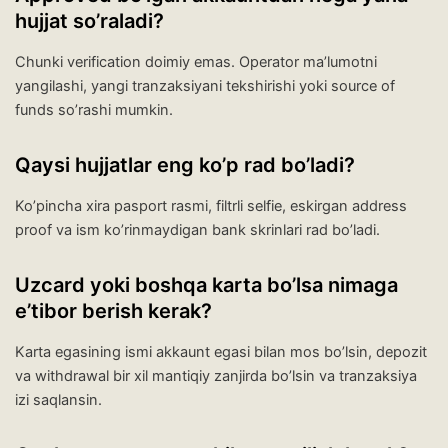
hujjat so’raladi?
Chunki verification doimiy emas. Operator ma’lumotni
yangilashi, yangi tranzaksiyani tekshirishi yoki source of
funds so’rashi mumkin.
Qaysi hujjatlar eng ko’p rad bo’ladi?
Ko’pincha xira pasport rasmi, filtrli selfie, eskirgan address
proof va ism ko’rinmaydigan bank skrinlari rad bo’ladi.
Uzcard yoki boshqa karta bo’lsa nimaga
e’tibor berish kerak?
Karta egasining ismi akkaunt egasi bilan mos bo’lsin, depozit
va withdrawal bir xil mantiqiy zanjirda bo’lsin va tranzaksiya
izi saqlansin.