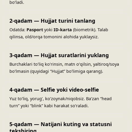
boʻladi.
2-qadam — Hujjat turini tanlang
Odatda:
Pasport
yoki
ID-karta
(biometrik). Talab
qilinsa, old/orqa tomonini alohida yuklaysiz.
3-qadam — Hujjat suratlarini yuklang
Burchaklari toʻliq koʻrinsin, matn oʻqilsin, yaltiroq/soya
boʻlmasin (quyidagi “Hujjat” boʻlimiga qarang).
4-qadam — Selfie yoki video-selfie
Yuz toʻliq, yorugʻ, koʻzoynak/niqobsiz. Baʻzan “head
turn” yoki “blink” kabi harakat soʻraladi.
5-qadam — Natijani kuting va statusni
tekshiring