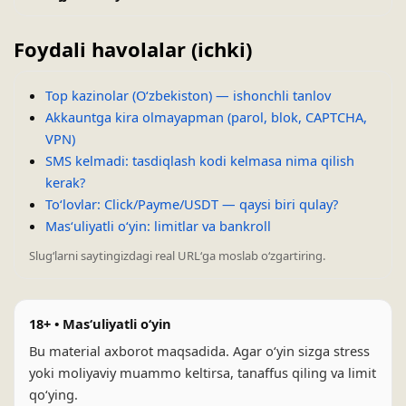
Foydali havolalar (ichki)
Top kazinolar (Oʻzbekiston) — ishonchli tanlov
Akkauntga kira olmayapman (parol, blok, CAPTCHA,
VPN)
SMS kelmadi: tasdiqlash kodi kelmasa nima qilish
kerak?
Toʻlovlar: Click/Payme/USDT — qaysi biri qulay?
Masʻuliyatli oʻyin: limitlar va bankroll
Slugʻlarni saytingizdagi real URLʻga moslab oʻzgartiring.
18+ • Masʻuliyatli oʻyin
Bu material axborot maqsadida. Agar oʻyin sizga stress
yoki moliyaviy muammo keltirsa, tanaffus qiling va limit
qoʻying.