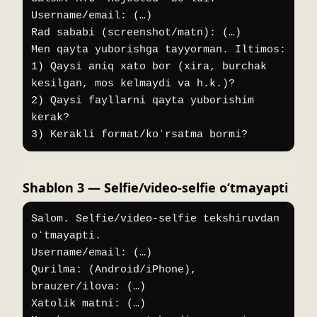
Username/email: (…)

Rad sababi (screenshot/matn): (…)

Men qayta yuborishga tayyorman. Iltimos:

1) Qaysi aniq xato bor (xira, burchak 
kesilgan, mos kelmaydi va h.k.)?

2) Qaysi fayllarni qayta yuborishim 
kerak?

3) Kerakli format/koʻrsatma bormi?
Shablon 3 — Selfie/video-selfie oʻtmayapti
Salom. Selfie/video-selfie tekshiruvdan 
oʻtmayapti.

Username/email: (…)

Qurilma: (Android/iPhone), 
brauzer/ilova: (…)

Xatolik matni: (…)
