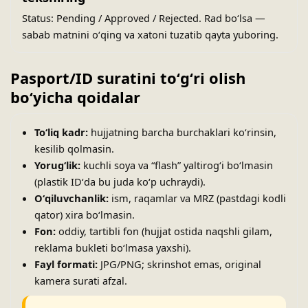
Status: Pending / Approved / Rejected. Rad boʻlsa —
sabab matnini oʻqing va xatoni tuzatib qayta yuboring.
Pasport/ID suratini toʻgʻri olish
boʻyicha qoidalar
Toʻliq kadr:
hujjatning barcha burchaklari koʻrinsin,
kesilib qolmasin.
Yorugʻlik:
kuchli soya va “flash” yaltirogʻi boʻlmasin
(plastik IDʻda bu juda koʻp uchraydi).
Oʻqiluvchanlik:
ism, raqamlar va MRZ (pastdagi kodli
qator) xira boʻlmasin.
Fon:
oddiy, tartibli fon (hujjat ostida naqshli gilam,
reklama bukleti boʻlmasa yaxshi).
Fayl formati:
JPG/PNG; skrinshot emas, original
kamera surati afzal.