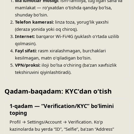
Maʻlumotlar mosligi:
ism-familiya, tugʻilgan sana va
mamlakat — roʻyxatdan oʻtishda qanday boʻlsa,
shunday boʻlsin.
Telefon kamerasi:
linza toza, yorugʻlik yaxshi
(deraza yonida yoki oq chiroq).
Internet:
barqaror Wi-Fi/4G (yuklash oʻrtada uzilib
qolmasin).
Fayl sifati:
rasm xiralashmagan, burchaklari
kesilmagan, matn oʻqiladigan boʻlsin.
VPN/proksi:
iloji boʻlsa oʻchiring (baʻzan xavfsizlik
tekshiruvini qiyinlashtiradi).
Qadam-baqadam: KYCʻdan oʻtish
1-qadam — “Verification/KYC” boʻlimini
toping
Profil → Settings/Account → Verification. Koʻp
kazinolarda bu yerda “ID”, “Selfie”, baʻzan “Address”