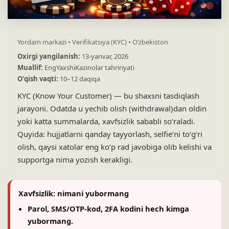
Yordam markazi • Verifikatsiya (KYC) • Oʻzbekiston
Oxirgi yangilanish:
13-yanvar, 2026
Muallif:
EngYaxshiKazinolar tahririyati
Oʻqish vaqti:
10–12 daqiqa
KYC (Know Your Customer) — bu shaxsni tasdiqlash
jarayoni. Odatda u yechib olish (withdrawal)dan oldin
yoki katta summalarda, xavfsizlik sababli soʻraladi.
Quyida: hujjatlarni qanday tayyorlash, selfieʻni toʻgʻri
olish, qaysi xatolar eng koʻp rad javobiga olib kelishi va
supportga nima yozish kerakligi.
Xavfsizlik: nimani yubormang
Parol, SMS/OTP-kod, 2FA kodini hech kimga
yubormang.