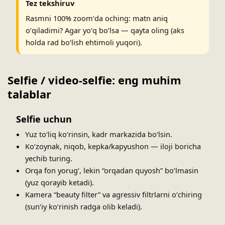
Tez tekshiruv
Rasmni 100% zoomʻda oching: matn aniq
oʻqiladimi? Agar yoʻq boʻlsa — qayta oling (aks
holda rad boʻlish ehtimoli yuqori).
Selfie / video-selfie: eng muhim
talablar
Selfie uchun
Yuz toʻliq koʻrinsin, kadr markazida boʻlsin.
Koʻzoynak, niqob, kepka/kapyushon — iloji boricha
yechib turing.
Orqa fon yorugʻ, lekin “orqadan quyosh” boʻlmasin
(yuz qorayib ketadi).
Kamera “beauty filter” va agressiv filtrlarni oʻchiring
(sunʻiy koʻrinish radga olib keladi).