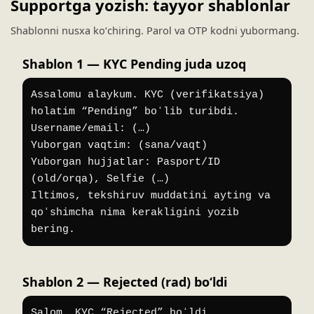
Supportga yozish: tayyor shablonlar
Shablonni nusxa koʻchiring. Parol va OTP kodni yubormang.
Shablon 1 — KYC Pending juda uzoq
Assalomu alaykum. KYC (verifikatsiya) 
holatim “Pending” boʻlib turibdi.

Username/email: (…)

Yuborgan vaqtim: (sana/vaqt)

Yuborgan hujjatlar: Pasport/ID 
(old/orqa), Selfie (…)

Iltimos, tekshiruv muddatini ayting va 
qoʻshimcha nima kerakligini yozib 
bering.
Shablon 2 — Rejected (rad) boʻldi
Salom. KYC “Rejected” boʻldi.
