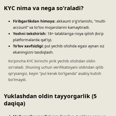
KYC nima va nega soʻraladi?
Firibgarlikdan himoya:
akkaunt oʻgʻirlanishi, “multi-
account” va toʻlov mojarolarini kamaytiradi.
Yoshni tekshirish:
18+ talablariga rioya qilish (koʻp
platformalarda qatʻiy).
Toʻlov xavfsizligi:
pul yechib olishda egasi aynan siz
ekaningizni tasdiqlash.
Koʻpincha KYC birinchi yirik yechib olishdan oldin
soʻraladi. Shuning uchun verifikatsiyani oldindan qilib
qoʻysangiz, keyin “pul kerak boʻlganda” asabiy kutish
boʻlmaydi.
Yuklashdan oldin tayyorgarlik (5
daqiqa)