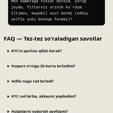
Men kameraga ruxsat berdim, yorugʻ 
joyda, filtersiz urinib koʻrdim.

Iltimos, muqobil usul bormi (oddiy 
selfie yoki boshqa format)?
FAQ — Tez-tez soʻraladigan savollar
KYCʻni qachon qilish kerak?
Pasport oʻrniga ID-karta boʻladimi?
Selfie nega rad boʻladi?
KYC rad boʻlsa, akkaunt yopiladimi?
Hujjatlarni yuborish xavfsizmi?