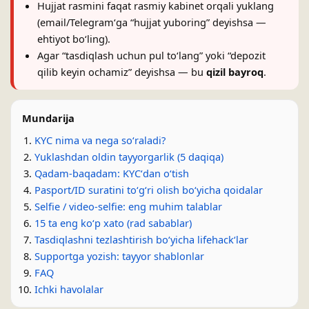
Hujjat rasmini faqat rasmiy kabinet orqali yuklang
(email/Telegramʻga “hujjat yuboring” deyishsa —
ehtiyot boʻling).
Agar “tasdiqlash uchun pul toʻlang” yoki “depozit
qilib keyin ochamiz” deyishsa — bu
qizil bayroq
.
Mundarija
KYC nima va nega soʻraladi?
Yuklashdan oldin tayyorgarlik (5 daqiqa)
Qadam-baqadam: KYCʻdan oʻtish
Pasport/ID suratini toʻgʻri olish boʻyicha qoidalar
Selfie / video-selfie: eng muhim talablar
15 ta eng koʻp xato (rad sabablar)
Tasdiqlashni tezlashtirish boʻyicha lifehackʻlar
Supportga yozish: tayyor shablonlar
FAQ
Ichki havolalar