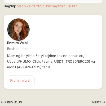
Bog’liq:
hisob xavfsizligini kuchaytirish usullari
.
Enmira Valoi
Bosh tahrirchi
iGaming bo‘yicha 6+ yil tajriba: kazino bonuslari,
Uzcard/HUMO, Click/Payme, USDT (TRC20/ERC20) va
mobil (APK/PWA/iOS) tahlili.
Profilni o‘qish
PREVIOUS
NEXT