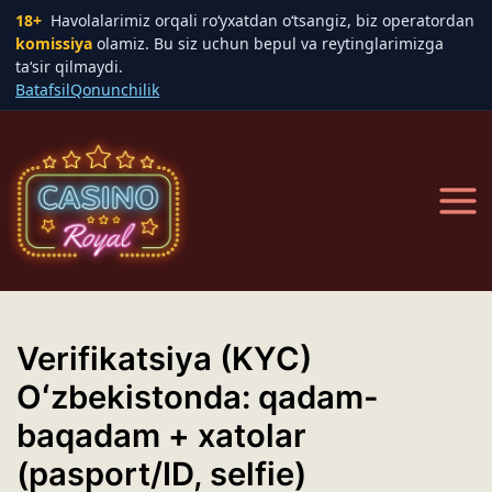
18+
Havolalarimiz orqali ro‘yxatdan o‘tsangiz, biz operatordan
komissiya
olamiz. Bu siz uchun bepul va reytinglarimizga
ta‘sir qilmaydi.
Batafsil
Qonunchilik
Skip
to
content
Main
Men
Verifikatsiya (KYC)
Oʻzbekistonda: qadam-
baqadam + xatolar
(pasport/ID, selfie)