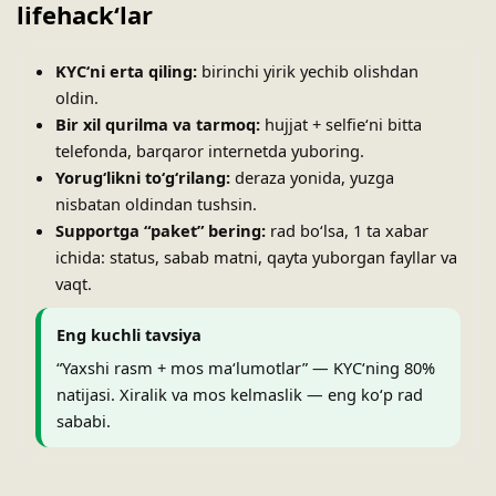
lifehackʻlar
KYCʻni erta qiling:
birinchi yirik yechib olishdan
oldin.
Bir xil qurilma va tarmoq:
hujjat + selfieʻni bitta
telefonda, barqaror internetda yuboring.
Yorugʻlikni toʻgʻrilang:
deraza yonida, yuzga
nisbatan oldindan tushsin.
Supportga “paket” bering:
rad boʻlsa, 1 ta xabar
ichida: status, sabab matni, qayta yuborgan fayllar va
vaqt.
Eng kuchli tavsiya
“Yaxshi rasm + mos maʻlumotlar” — KYCʻning 80%
natijasi. Xiralik va mos kelmaslik — eng koʻp rad
sababi.