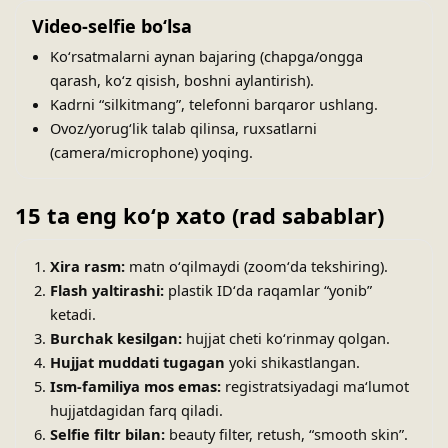
Video-selfie boʻlsa
Koʻrsatmalarni aynan bajaring (chapga/ongga
qarash, koʻz qisish, boshni aylantirish).
Kadrni “silkitmang”, telefonni barqaror ushlang.
Ovoz/yorugʻlik talab qilinsa, ruxsatlarni
(camera/microphone) yoqing.
15 ta eng koʻp xato (rad sabablar)
Xira rasm:
matn oʻqilmaydi (zoomʻda tekshiring).
Flash yaltirashi:
plastik IDʻda raqamlar “yonib”
ketadi.
Burchak kesilgan:
hujjat cheti koʻrinmay qolgan.
Hujjat muddati tugagan
yoki shikastlangan.
Ism-familiya mos emas:
registratsiyadagi maʻlumot
hujjatdagidan farq qiladi.
Selfie filtr bilan:
beauty filter, retush, “smooth skin”.