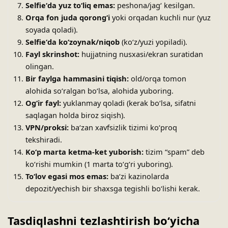
Selfieʻda yuz toʻliq emas:
peshona/jagʻ kesilgan.
Orqa fon juda qorongʻi
yoki orqadan kuchli nur (yuz
soyada qoladi).
Selfieʻda koʻzoynak/niqob
(koʻz/yuzi yopiladi).
Fayl skrinshot:
hujjatning nusxasi/ekran suratidan
olingan.
Bir faylga hammasini tiqish:
old/orqa tomon
alohida soʻralgan boʻlsa, alohida yuboring.
Ogʻir fayl:
yuklanmay qoladi (kerak boʻlsa, sifatni
saqlagan holda biroz siqish).
VPN/proksi:
baʻzan xavfsizlik tizimi koʻproq
tekshiradi.
Koʻp marta ketma-ket yuborish:
tizim “spam” deb
koʻrishi mumkin (1 marta toʻgʻri yuboring).
Toʻlov egasi mos emas:
baʻzi kazinolarda
depozit/yechish bir shaxsga tegishli boʻlishi kerak.
Tasdiqlashni tezlashtirish boʻyicha