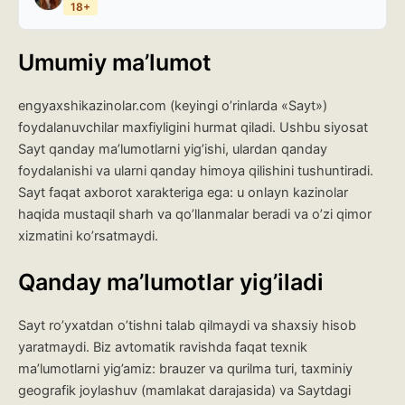
18+
Umumiy ma’lumot
engyaxshikazinolar.com (keyingi o’rinlarda «Sayt»)
foydalanuvchilar maxfiyligini hurmat qiladi. Ushbu siyosat
Sayt qanday ma’lumotlarni yig’ishi, ulardan qanday
foydalanishi va ularni qanday himoya qilishini tushuntiradi.
Sayt faqat axborot xarakteriga ega: u onlayn kazinolar
haqida mustaqil sharh va qo’llanmalar beradi va o’zi qimor
xizmatini ko’rsatmaydi.
Qanday ma’lumotlar yig’iladi
Sayt ro’yxatdan o’tishni talab qilmaydi va shaxsiy hisob
yaratmaydi. Biz avtomatik ravishda faqat texnik
ma’lumotlarni yig’amiz: brauzer va qurilma turi, taxminiy
geografik joylashuv (mamlakat darajasida) va Saytdagi