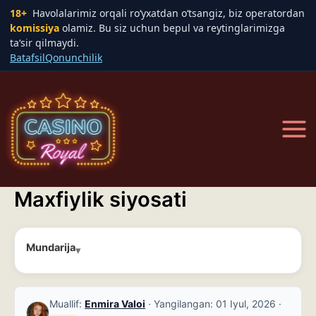
18+
Havolalarimiz orqali ro‘yxatdan o‘tsangiz, biz operatordan
komissiya
olamiz. Bu siz uchun bepul va reytinglarimizga
ta‘sir qilmaydi.
Batafsil
Qonunchilik
Skip
to
content
Main
Men
Maxfiylik siyosati
Mundarija
Muallif:
Enmira Valoi
· Yangilangan:
01 Iyul, 2026
·