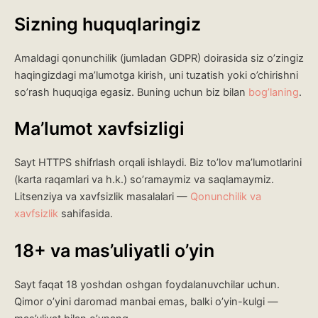
Sizning huquqlaringiz
Amaldagi qonunchilik (jumladan GDPR) doirasida siz o’zingiz
haqingizdagi ma’lumotga kirish, uni tuzatish yoki o’chirishni
so’rash huquqiga egasiz. Buning uchun biz bilan
bog’laning
.
Ma’lumot xavfsizligi
Sayt HTTPS shifrlash orqali ishlaydi. Biz to’lov ma’lumotlarini
(karta raqamlari va h.k.) so’ramaymiz va saqlamaymiz.
Litsenziya va xavfsizlik masalalari —
Qonunchilik va
xavfsizlik
sahifasida.
18+ va mas’uliyatli o’yin
Sayt faqat 18 yoshdan oshgan foydalanuvchilar uchun.
Qimor o’yini daromad manbai emas, balki o’yin-kulgi —