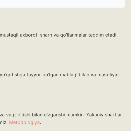
 mustaqil axborot, sharh va qo’llanmalar taqdim etadi.
yo’qotishga tayyor bo’lgan mablag’ bilan va mas’uliyat
va vaqt o’tishi bilan o’zgarishi mumkin. Yakuniy shartlar
imiz:
Metodologiya
.