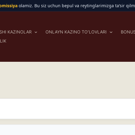
omissiya
olamiz. Bu siz uchun bepul va reytinglarimizga ta‘sir qilm
SHI KAZINOLAR
ONLAYN KAZINO TOʻLOVLARI
BONUS
LIK